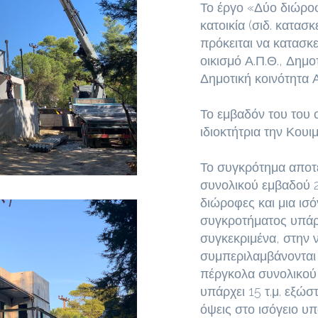
Το έργο «Δύο διώροφε
κατοικία (σιδ. κατασ
πρόκειται να κατασκ
οικισμό Α.Π.Θ., Δημο
Δημοτική κοινότητα 
Το εμβαδόν του του ο
ιδιοκτήτρια την Κουιμ
Το συγκρότημα αποτελ
συνολικού εμβαδού 22
διώροφες και μια ισόγ
συγκροτήματος υπάρ
συγκεκριμένα, στην ν
συμπεριλαμβάνονται
πέργκολα συνολικού 
υπάρχει 15 τ.μ. εξώσ
όψεις στο ισόγειο 