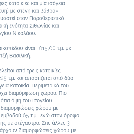
ς κατοικίες και μία ισόγεια
κευή) με στέγη και βόθρο»
ευαστεί στον Παραθεριστικό
τική ενότητα Σιθωνίας και
Αγίου Νικολάου.
ικοπέδου είναι 1015,00 τ.μ. με
τζή Βασιλική.
είται από τρεις κατοικίες
5 τ.μ. και απαρτίζεται από δύο
εια κατοικία. Περιμετρικά του
χει διαμόρφωση χώρου. Πιο
ότια όψη του ισογείου
 διαμορφώσεις χώρου με
εμβαδού 65 τ.μ., ενώ στον όροφο
της με στέγαστρο. Στις άλλες 3
υπάρχουν διαμορφώσεις χώρου με