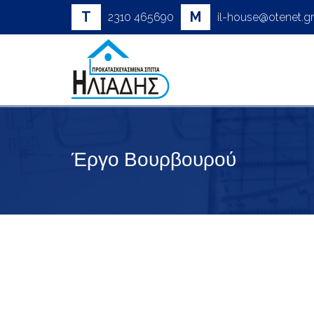
T
M
2310 465690
il-house@otenet.gr
Έργο Βουρβουρού