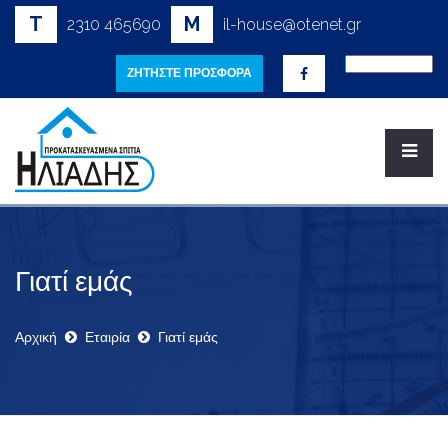
T
M
2310 465690
il-house@otenet.gr
ΖΗΤΗΣΤΕ ΠΡΟΣΦΟΡΑ
Γιατί εμάς
Αρχική
Εταιρία
Γιατί εμάς